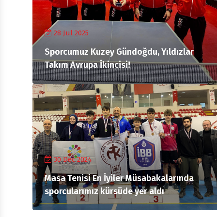
28 Jul 2025
Sporcumuz Kuzey Gündoğdu, Yıldızlar
Takım Avrupa İkincisi!
30 Dec 2024
Masa Tenisi En İyiler Müsabakalarında
sporcularımız kürsüde yer aldı