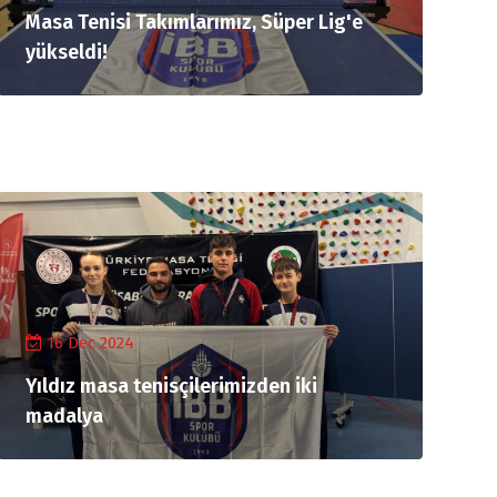
Masa Tenisi Takımlarımız, Süper Lig'e
yükseldi!
16 Dec 2024
Yıldız masa tenisçilerimizden iki
madalya