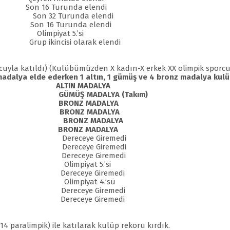
Son 16 Turunda elendi
Son 32 Turunda elendi
Son 16 Turunda elendi
Olimpiyat 5.’si
Grup ikincisi olarak elendi
orcuyla katıldı) (Kulübümüzden X kadın-X erkek XX olimpik sporc
 madalya elde ederken 1 altın, 1 gümüş ve 4 bronz madalya kul
t BOZTEKE
ALTIN MADALYA
VAŞ GÜMÜŞ MADALYA (Takım)
uratlı BRONZ MADALYA
Çavdar BRONZ MADALYA
Eke BRONZ MADALYA
Güreş BRONZ MADALYA
dem Dereceye Giremedi
Dereceye Giremedi
pağan Dereceye Giremedi
an Olimpiyat 5.’si
uz Dereceye Giremedi
 Ilgaz Olimpiyat 4.’sü
 Al Dereceye Giremedi
rit Dereceye Giremedi
-14 paralimpik) ile katılarak kulüp rekoru kırdık.