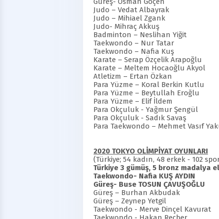
Güreş- Osman Göçe
Judo – Vedat Albayrak 
Judo – Mihiael Zgank O
Judo- Mihraç Akkuş 
Badminton – Neslihan 
Taekwondo – Nur Tatar 
Taekwondo – Nafia Kuş 
Karate – Serap Özçelik Arapo
Karate – Meltem Hocaoğlu Aky
Atletizm – Ertan Özkan 
Para Yüzme – Koral Berkin Kutl
Para Yüzme – Beytullah Eroğ
Para Yüzme – Elif İldem
Para Okçuluk - Yağmur Şeng
Para Okçuluk - Sadık Sava
Para Taekwondo – Mehmet Vasıf Ya
2020 TOKYO OLİMPİYAT OYUNLARI
(Türkiye; 54 kadın, 48 erkek - 102 s
Türkiye 3 gümüş, 5 bronz madalya 
Taekwondo- Nafia KUŞ 
Güreş- Buse TOSUN ÇAVUŞ
Güreş –
Burhan Akbudak
Güreş –
Zeynep Yetgil
Taekwondo - Merve Dinçel Kavurat
Taekwondo - Hakan Reçber