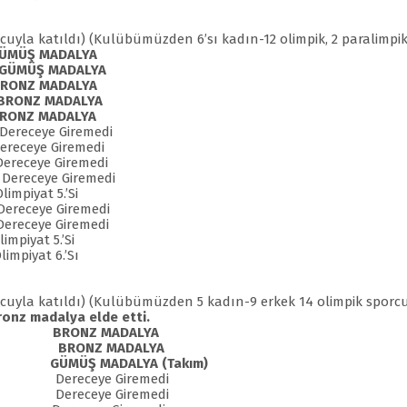
orcuyla katıldı) (Kulübümüzden 6’sı kadın-12 olimpik, 2 paralimpi
ÜMÜŞ MADALYA
GÜMÜŞ MADALYA
RONZ MADALYA
BRONZ MADALYA
RONZ MADALYA
ceye Giremedi
eceye Giremedi
im Dereceye Giremedi
eceye Giremedi
piyat 5.’Si
ereceye Giremedi
ereceye Giremedi
mpiyat 5.’Si
piyat 6.’Sı
porcuyla katıldı) (Kulübümüzden 5 kadın-9 erkek 14 olimpik sporc
bronz madalya elde etti.
ER BRONZ MADALYA
 BRONZ MADALYA
maz GÜMÜŞ MADALYA (Takım)
ereceye Giremedi
ereceye Giremedi