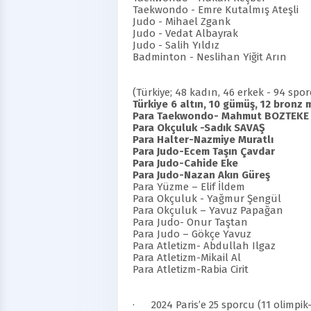
Taekwondo - Emre Kutalmış Ateşli
Judo - Mihael Zgank
Judo - Vedat Albayrak
Judo - Salih Yıldız
Badminton
- Neslihan Yiğit Arın
(Türkiye; 48 kadın, 46 erkek - 94 sp
Türkiye 6 altın, 10 gümüş, 12 bronz
Para Taekwondo- Mahmu
Para Okçuluk -Sadık SA
Para Halter-Nazmiye M
Para Judo-Ecem Taşın 
Para Judo-Cahide 
Para Judo-Nazan Akın 
Para Yüzme – Elif İl
Para Okçuluk -
Yağmur Şengül
Para Okçuluk – Yavuz Pa
Para Judo- Onur Taşt
Para Judo – Gökçe Yav
Para Atletizm- Abdullah
Para Atletizm-Mikail
Para Atletizm-Rabia Ci
·
2024 Paris’e 25 sporcu (11 olimpik