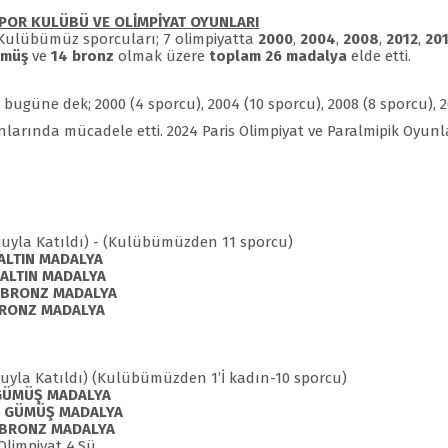
SPOR KULÜBÜ VE OLİMPİYAT OYUNLARI
 Kulübümüz sporcuları; 7 olimpiyatta
2000
,
2004
,
2008
,
2012
,
20
ümüş
ve
14 bronz
olmak üzere
toplam
26 madalya
elde etti.
güne dek; 2000 (4 sporcu), 2004 (10 sporcu), 2008 (8 sporcu), 20
unlarında mücadele etti.
2024 Paris Olimpiyat ve Paralmipik Oyunla
orcuyla Katıldı) - (Kulübümüzden 11 sporcu)
ALTIN MADALYA
n
ALTIN MADALYA
t
BRONZ MADALYA
RONZ MADALYA
orcuyla Katıldı) (Kulübümüzden 1’İ kadın-10 sporcu)
GÜMÜŞ MADALYA
u
GÜMÜŞ MADALYA
BRONZ MADALYA
mpiyat 4.Sü