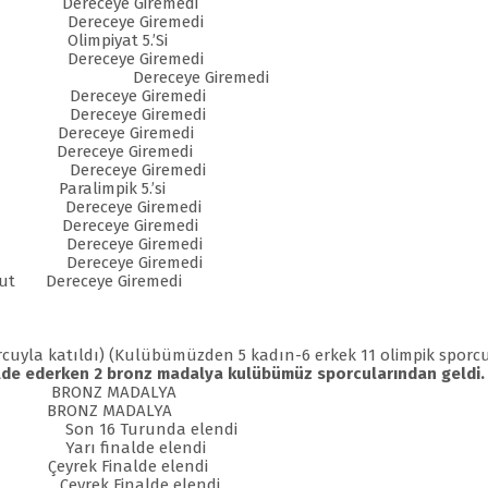
n Dereceye Giremedi
Dereceye Giremedi
limpiyat 5.’Si
Dereceye Giremedi
Yiğit Dereceye Giremedi
Dereceye Giremedi
Dereceye Giremedi
ğlu Dereceye Giremedi
ol Dereceye Giremedi
Dereceye Giremedi
u Paralimpik 5.’si
lu Dereceye Giremedi
 Dereceye Giremedi
ül Dereceye Giremedi
ş Dereceye Giremedi
kut Dereceye Giremedi
porcuyla katıldı) (Kulübümüzden 5 kadın-6 erkek 11 olimpik sporc
elde ederken 2 bronz madalya kulübümüz sporcularından geldi.
AYDIN
BRONZ MADALYA
OĞLU
BRONZ MADALYA
Son 16 Turunda elendi
Yarı finalde elendi
Çeyrek Finalde elendi
Çeyrek Finalde elendi