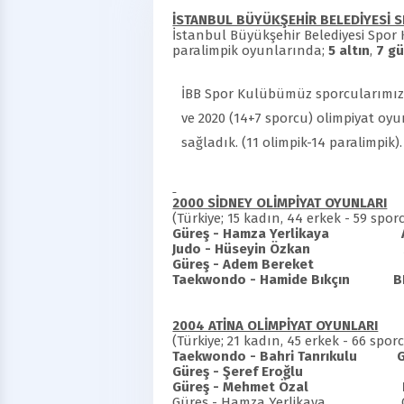
İSTANBUL BÜYÜKŞEHİR BELEDİYESİ 
İstanbul Büyükşehir Belediyesi Spor
paralimpik oyunlarında;
5 altın
,
7 g
İBB Spor Kulübümüz sporcularımız bu
ve 2020 (14+7 sporcu) olimpiyat oy
sağladık. (11 olimpik-14 paralimpik).
2000 SİDNEY OLİMPİYAT OYUNLARI
(Türkiye; 15 kadın, 44 erkek - 59 sp
Güreş - Hamza Yerlikaya
Judo - Hüseyin Özka
Güreş - Adem Bereke
Taekwondo - Hamide Bıkçın
B
2004 ATİNA OLİMPİYAT OYUNLARI
(Türkiye; 21 kadın, 45 erkek - 66 sp
Taekwondo - Bahri Tanrıkulu
Güreş - Şeref Eroğl
Güreş - Mehmet Özal
Güreş - Hamza Yerlikaya Oli