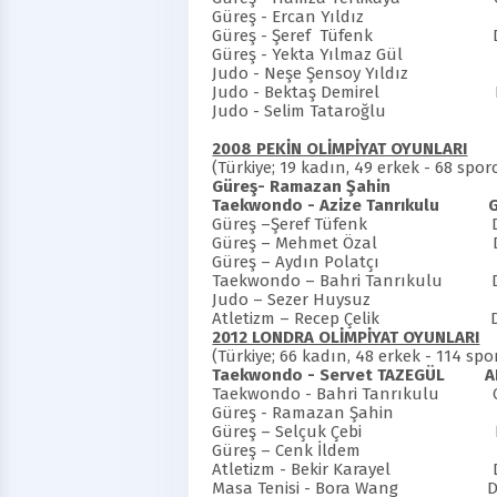
Güreş - Ercan Yıldız Dere
Güreş - Şeref Tüfenk Dere
Güreş - Yekta Yılmaz Gül Der
Judo - Neşe Şensoy Yıldız De
Judo - Bektaş Demirel Dere
Judo - Selim Tataroğlu Der
2008 PEKİN OLİMPİYAT OYUNLARI
(Türkiye; 19 kadın, 49 erkek - 68 sp
Güreş- Ramazan Şahi
Taekwondo - Azize Tanrıkulu
Güreş –Şeref Tüfenk Derec
Güreş – Mehmet Özal Derec
Güreş – Aydın Polatçı Çeyre
Taekwondo – Bahri Tanrıkulu De
Judo – Sezer Huysuz Dere
Atletizm – Recep Çelik Dere
2012 LONDRA OLİMPİYAT OYUNLARI
(Türkiye; 66 kadın, 48 erkek - 114 s
Taekwondo - Servet TAZEGÜL
A
Taekwondo - Bahri Tanrıkulu Oli
Güreş - Ramazan Şahin Olim
Güreş – Selçuk Çebi Dere
Güreş – Cenk İldem Derec
Atletizm - Bekir Karayel Der
Masa Tenisi - Bora Wang Dere