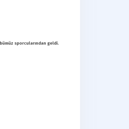
u
übümüz sporcularından geldi.