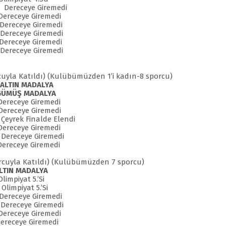
ceye Giremedi
ceye Giremedi
eceye Giremedi
receye Giremedi
ceye Giremedi
eceye Giremedi
orcuyla Katıldı) (Kulübümüzden 1’i kadın-8 sporcu)
n
ALTIN MADALYA
GÜMÜŞ MADALYA
eye Giremedi
eye Giremedi
k Finalde Elendi
receye Giremedi
ceye Giremedi
ceye Giremedi
porcuyla Katıldı) (Kulübümüzden 7 sporcu)
LTIN MADALYA
mpiyat 5.’Si
piyat 5.’Si
ceye Giremedi
eye Giremedi
eceye Giremedi
ceye Giremedi