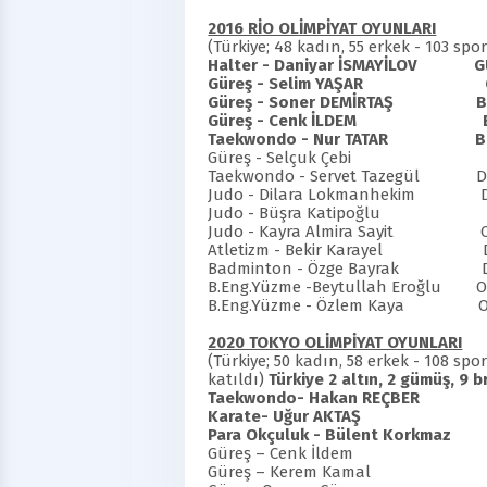
2016 RİO OLİMPİYAT OYUNLARI
(Türkiye; 48 kadın, 55 erkek - 103 sp
Halter - Daniyar İSMAYİLOV
G
Güreş - Selim YAŞAR
Güreş - Soner DEMİRTAŞ
B
Güreş - Cenk İLDEM
Taekwondo - Nur TATAR
B
Güreş - Selçuk Çebi Dere
Taekwondo - Servet Tazegül Der
Judo - Dilara Lokmanhek
Judo - Büşra Katipoğlu Der
Judo - Kayra Almira Sayit Olim
Atletizm - Bekir Karayel D
Badminton - Özge Bayrak D
B.Eng.Yüzme -Beytullah Eroğlu Oli
B.Eng.Yüzme - Özlem Kaya Olim
2020 TOKYO OLİMPİYAT OYUNLARI
(Türkiye; 50 kadın, 58 erkek - 108 s
katıldı)
Türkiye 2 altın, 2 gümüş, 9 
Taekwondo- Hakan REÇB
Karate- Uğur AKTAŞ
Para Okçuluk - Bülent Kork
Güreş – Cenk İldem D
Güreş – Kerem Kamal D