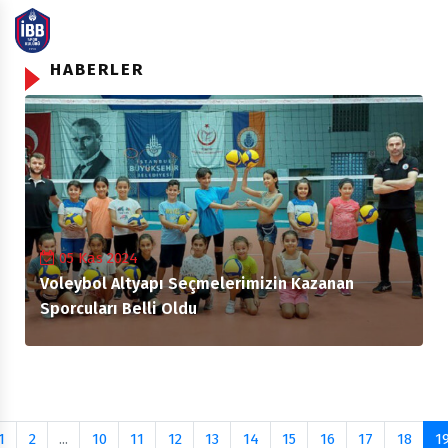
HABERLER
05 Kas 2024
Voleybol Altyapı Seçmelerimizin Kazanan
Sporcuları Belli Oldu
1
2
...
10
11
12
13
14
15
16
17
18
1