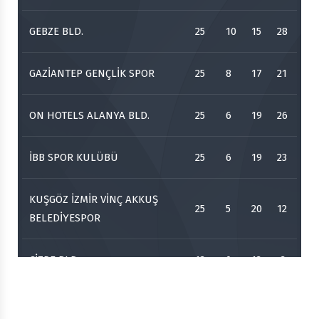
-
VİNÇ AKKUŞ
KULÜBÜ
BELEDİYESPOR
GEBZE BLD.
Grubu
25
10
15
28
13.12.2025
GAZİANTEP GENÇLİK SPOR
25
8
17
21
FENERBAHÇE
İBB SPOR
-
MEDICANA
KULÜBÜ
ON HOTELS ALANYA BLD.
25
6
19
26
Grubu
16.12.2025
İBB SPOR KULÜBÜ
25
6
19
23
İBB SPOR
-
GEBZE BLD.
KULÜBÜ
KUŞGÖZ İZMİR VİNÇ AKKUŞ
25
5
20
12
Grubu
BELEDİYESPOR
20.12.2025
CİZRE BLD.
13
0
13
-3
ZİRAAT
İBB SPOR
-
BANKKART
KULÜBÜ
Grubu