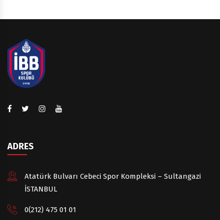
27.12.2025
İBB SPOR
-
SPOR TOTO
KULÜBÜ
Grubu
11.01.2026
İBB SPOR
-
CİZRE BLD.
KULÜBÜ
Grubu
18.01.2026
ADRES
İSTANBUL
İBB SPOR
-
GENÇLİK
KULÜBÜ
Atatürk Bulvarı Cebeci Spor Kompleksi – Sultangazi
Grubu
İSTANBUL
25.01.2026
0(212) 475 01 01
ON HOTELS
İBB SPOR