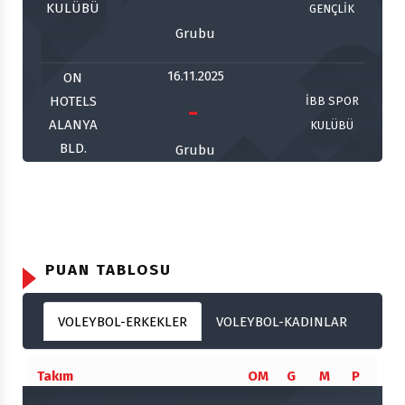
KULÜBÜ
GENÇLİK
Grubu
16.11.2025
ON
HOTELS
İBB SPOR
-
ALANYA
KULÜBÜ
BLD.
Grubu
19.11.2025
İBB SPOR
GALATASARAY
-
KULÜBÜ
HDI SİGORTA
Grubu
PUAN TABLOSU
22.11.2025
VOLEYBOL-ERKEKLER
VOLEYBOL-KADINLAR
İBB SPOR
-
ALTEKMA
KULÜBÜ
Takım
OM
G
M
P
Grubu