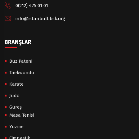
0(212) 475 01 01
info@istanbulbbsk.org
BRANŞLAR
Buz Pateni
Taekwondo
Karate
Judo
Güreş
Masa Tenisi
Yüzme
Cimnastik