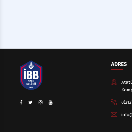
ADRES
Atatü
Komp
0(212
info