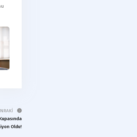
nu
ONRAKI
 Kupasında
iyon Oldu!