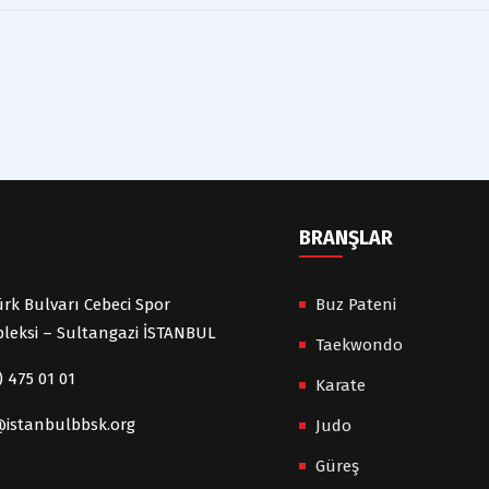
BRANŞLAR
rk Bulvarı Cebeci Spor
Buz Pateni
leksi – Sultangazi İSTANBUL
Taekwondo
) 475 01 01
Karate
@istanbulbbsk.org
Judo
Güreş