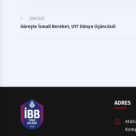
ÖNCEKI
Güreşte İsmail Bereket, U17 Dünya Üçüncüsü!
ADRES
Atatü
Komp