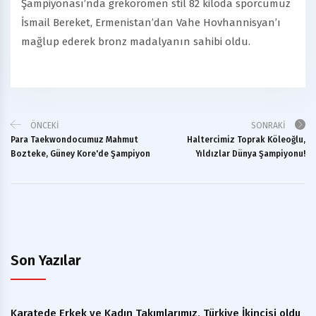
Şampiyonası’nda grekoromen stil 82 kiloda sporcumuz
İsmail Bereket, Ermenistan’dan Vahe Hovhannisyan’ı
mağlup ederek bronz madalyanın sahibi oldu.
ÖNCEKI
SONRAKI
Para Taekwondocumuz Mahmut
Haltercimiz Toprak Köleoğlu,
Bozteke, Güney Kore'de Şampiyon
Yıldızlar Dünya Şampiyonu!
Son Yazılar
Karatede Erkek ve Kadın Takımlarımız, Türkiye İkincisi oldu