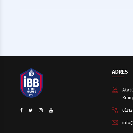
ADRES
Atatü
Komp
0(212
info