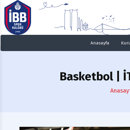
Anasayfa
Kur
Basketbol
| İ
Anasay