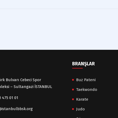
BRANŞLAR
rk Bulvarı Cebeci Spor
Buz Pateni
leksi – Sultangazi İSTANBUL
Taekwondo
) 475 01 01
Karate
@istanbulbbsk.org
Judo