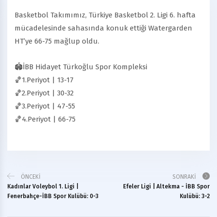
Basketbol Takımımız, Türkiye Basketbol 2. Ligi 6. hafta
mücadelesinde sahasında konuk ettiği Watergarden
HT’ye 66-75 mağlup oldu.
🏟️İBB Hidayet Türkoğlu Spor Kompleksi
🏀1.Periyot | 13-17
🏀2.Periyot | 30-32
🏀3.Periyot | 47-55
🏀4.Periyot | 66-75
ÖNCEKI
SONRAKI
Kadınlar Voleybol 1. Ligi |
Efeler Ligi | Altekma - İBB Spor
Fenerbahçe-İBB Spor Kulübü: 0-3
Kulübü: 3-2